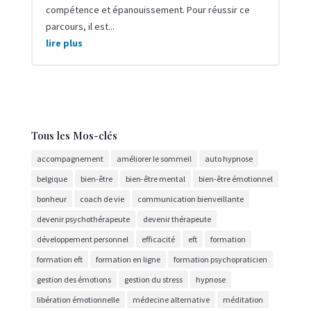
compétence et épanouissement. Pour réussir ce
parcours, il est...
lire plus
Tous les Mos-clés
accompagnement
améliorer le sommeil
auto hypnose
belgique
bien-être
bien-être mental
bien-être émotionnel
bonheur
coach de vie
communication bienveillante
devenir psychothérapeute
devenir thérapeute
développement personnel
efficacité
eft
formation
formation eft
formation en ligne
formation psychopraticien
gestion des émotions
gestion du stress
hypnose
libération émotionnelle
médecine alternative
méditation