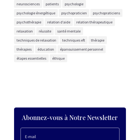
neurosciences
patients
psychologie
psychologie énergétique
psychopraticien
psychopraticiens
psychothérapie
relation d’aide
relation thérapeutique
relaxation
réussite
santé mentale
techniques de relaxation
techniques eft
thérapie
thérapies
éducation
épanouissement personnel
étapes essentielles
éthique
Abonnez-vous à Notre Newsletter