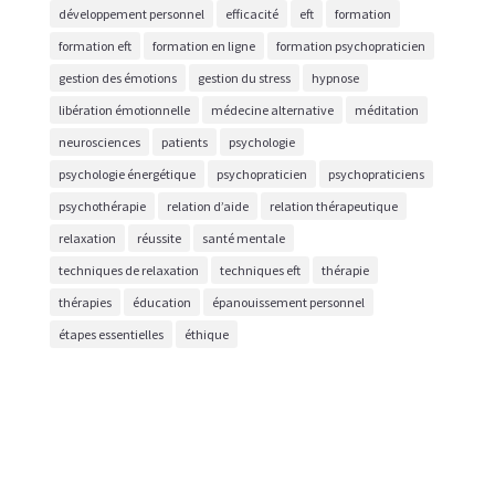
développement personnel
efficacité
eft
formation
formation eft
formation en ligne
formation psychopraticien
gestion des émotions
gestion du stress
hypnose
libération émotionnelle
médecine alternative
méditation
neurosciences
patients
psychologie
psychologie énergétique
psychopraticien
psychopraticiens
psychothérapie
relation d’aide
relation thérapeutique
relaxation
réussite
santé mentale
techniques de relaxation
techniques eft
thérapie
thérapies
éducation
épanouissement personnel
étapes essentielles
éthique